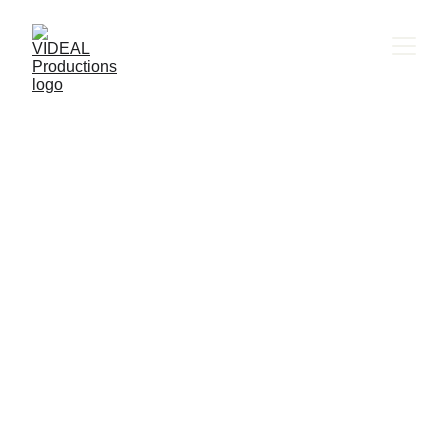
Photogrammétrie
Videal vous propose ses services de
photogrammétrie
.
À destination notamment de projets
d'
aménagement
ou de
construction
en
BIM
, la photogrammétrie permet la
reconstitution d'un
nuage de points 3D